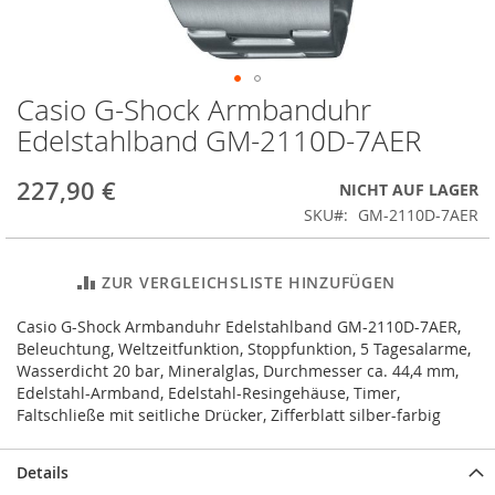
Casio G-Shock Armbanduhr
Zum
Anfang
Edelstahlband GM-2110D-7AER
der
Bildergalerie
227,90 €
NICHT AUF LAGER
springen
SKU
GM-2110D-7AER
ZUR VERGLEICHSLISTE HINZUFÜGEN
Casio G-Shock Armbanduhr Edelstahlband GM-2110D-7AER,
Beleuchtung, Weltzeitfunktion, Stoppfunktion, 5 Tagesalarme,
Wasserdicht 20 bar, Mineralglas, Durchmesser ca. 44,4 mm,
Edelstahl-Armband, Edelstahl-Resingehäuse, Timer,
Faltschließe mit seitliche Drücker, Zifferblatt silber-farbig
Details