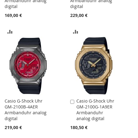
Armbanduhr analog
Armbanduhr analog
digital
digital
169,00 €
229,00 €
ZUR
ZUR
VERGLEICHSLISTE
VERGLEICHSLISTE
HINZUFÜGEN
HINZUFÜGEN
Casio G-Shock Uhr
Casio G-Shock Uhr
In
GM-2100B-4AER
GM-2100G-1A9ER
den
Armbanduhr analog
Armbanduhr
Warenkorb
digital
analog digital
219,00 €
180,50 €