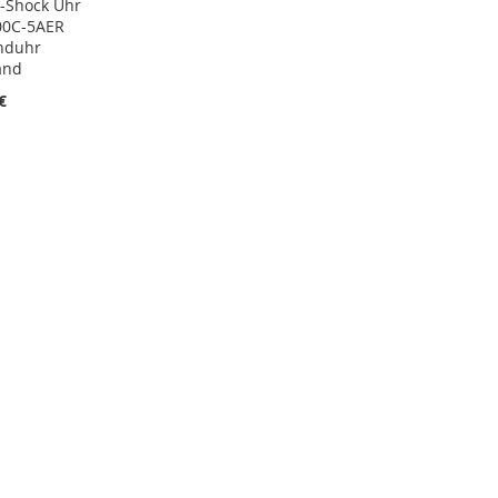
G-Shock Uhr
0C-5AER
nduhr
and
€
R
RGLEICHSLISTE
NZUFÜGEN