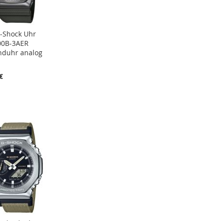
G-Shock Uhr
0B-3AER
duhr analog
€
R
RGLEICHSLISTE
NZUFÜGEN