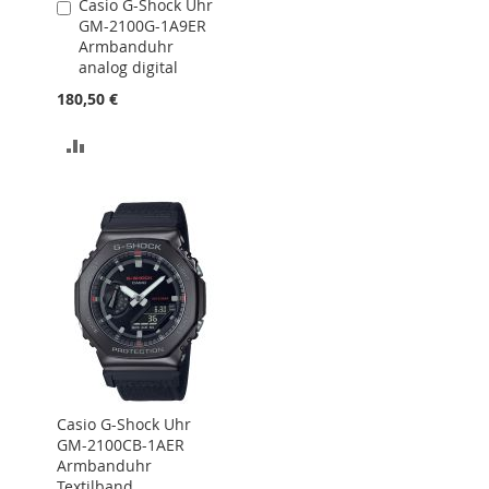
Casio G-Shock Uhr
In
GM-2100G-1A9ER
den
Armbanduhr
Warenkorb
analog digital
180,50 €
ZUR
VERGLEICHSLISTE
HINZUFÜGEN
Casio G-Shock Uhr
GM-2100CB-1AER
Armbanduhr
Textilband