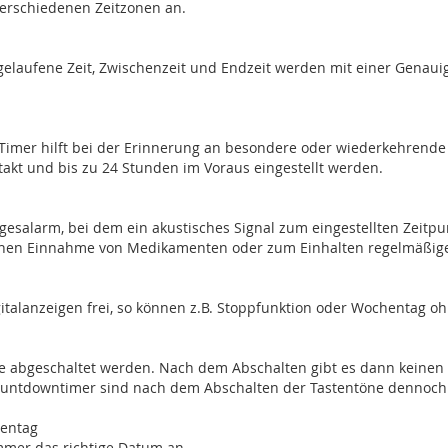
 verschiedenen Zeitzonen an.
Abgelaufene Zeit, Zwischenzeit und Endzeit werden mit einer Gena
-Timer hilft bei der Erinnerung an besondere oder wiederkehrende 
takt und bis zu 24 Stunden im Voraus eingestellt werden.
gesalarm, bei dem ein akustisches Signal zum eingestellten Zeitpun
ichen Einnahme von Medikamenten oder zum Einhalten regelmäßig
igitalanzeigen frei, so können z.B. Stoppfunktion oder Wochentag
 abgeschaltet werden. Nach dem Abschalten gibt es dann keinen P
Countdowntimer sind nach dem Abschalten der Tastentöne dennoch 
hentag
immer das richtige Datum an.