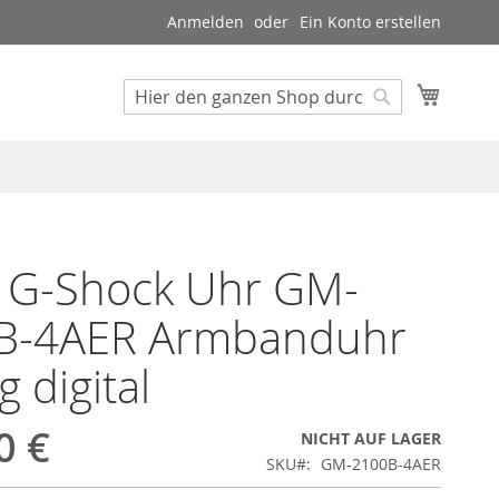
Anmelden
Ein Konto erstellen
Mein W
Suche
Suche
o G-Shock Uhr GM-
B-4AER Armbanduhr
g digital
0 €
NICHT AUF LAGER
SKU
GM-2100B-4AER