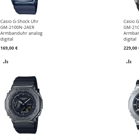
Casio G-Shock Uhr
Casio 
GM-2100N-2AER
GM-210
Armbanduhr analog
Armban
digital
digital
169,00 €
229,00 
ZUR
ZU
VERGLEICHSLISTE
VE
HINZUFÜGEN
HI