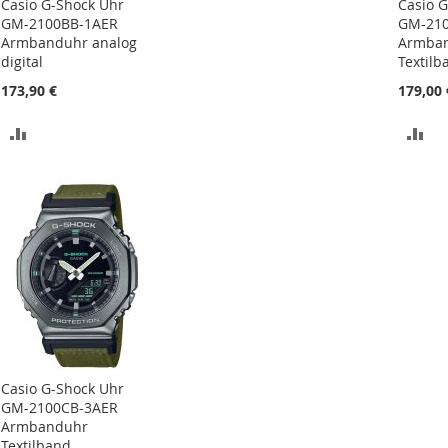
Casio G-Shock Uhr
Casio 
GM-2100BB-1AER
GM-210
Armbanduhr analog
Armba
digital
Textilb
173,90 €
179,00 
ZUR
ZU
VERGLEICHSLISTE
VE
HINZUFÜGEN
HI
Casio G-Shock Uhr
GM-2100CB-3AER
Armbanduhr
Textilband