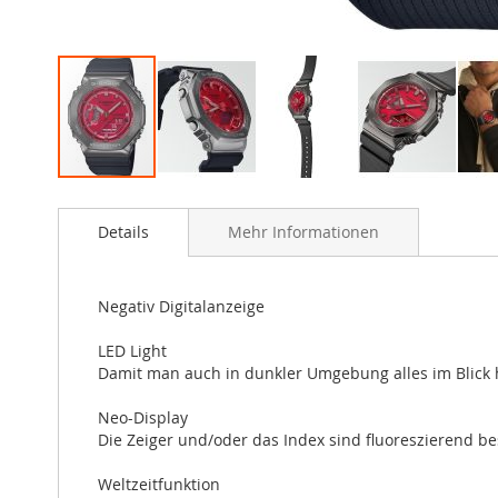
Zum
Anfang
Details
Mehr Informationen
der
Bildergalerie
springen
Negativ Digitalanzeige
LED Light
Damit man auch in dunkler Umgebung alles im Blick h
Neo-Display
Die Zeiger und/oder das Index sind fluoreszierend be
Weltzeitfunktion