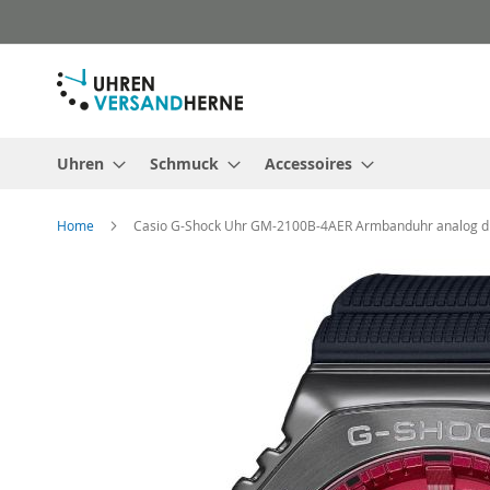
Direkt
zum
Inhalt
Uhren
Schmuck
Accessoires
Home
Casio G-Shock Uhr GM-2100B-4AER Armbanduhr analog di
Zum
Ende
der
Bildergalerie
springen