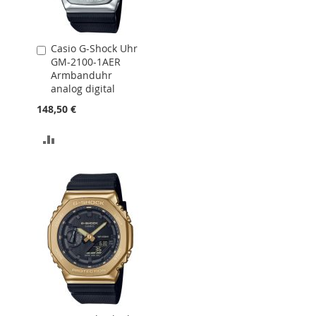
Casio G-Shock Uhr
In
GM-2100-1AER
den
Armbanduhr
Warenkorb
analog digital
148,50 €
ZUR
VERGLEICHSLISTE
HINZUFÜGEN