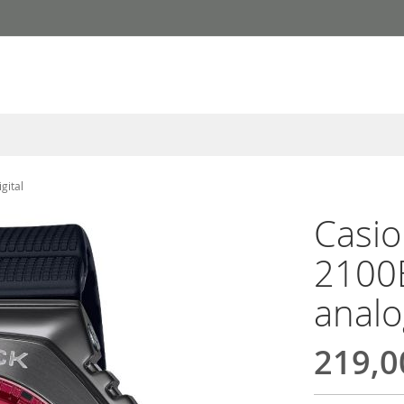
gital
Casi
2100
analo
219,0