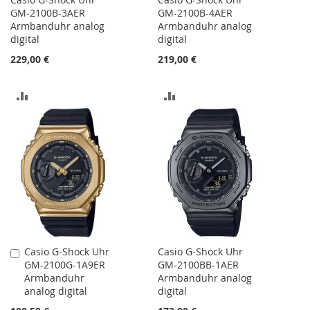
GM-2100B-3AER
GM-2100B-4AER
Armbanduhr analog
Armbanduhr analog
digital
digital
229,00 €
219,00 €
ZUR
ZUR
VERGLEICHSLISTE
VERGLEICHSLISTE
HINZUFÜGEN
HINZUFÜGEN
Casio G-Shock Uhr
Casio G-Shock Uhr
In
GM-2100G-1A9ER
GM-2100BB-1AER
den
Armbanduhr
Armbanduhr analog
Warenkorb
analog digital
digital