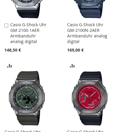
Casio G-Shock Uhr
Casio G-Shock Uhr
In
GM-2100-1AER
GM-2100N-2AER
den
Armbanduhr
Armbanduhr analog
Warenkorb
analog digital
digital
148,50 €
169,00 €
ZUR
ZUR
VERGLEICHSLISTE
VERGLEICHSLISTE
HINZUFÜGEN
HINZUFÜGEN
Casio G-Shock Uhr
Casio G-Shock Uhr