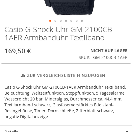
Casio G-Shock Uhr GM-2100CB-
Zum
Anfang
1AER Armbanduhr Textilband
der
Bildergalerie
169,50 €
NICHT AUF LAGER
springen
SKU
GM-2100CB-1AER
ZUR VERGLEICHSLISTE HINZUFÜGEN
Casio G-Shock Uhr GM-2100CB-1AER Armbanduhr Textilband,
Beleuchtung, Weltzeitfunktion, Stoppfunktion, 5 Tagesalarme,
Wasserdicht 20 bar, Mineralglas, Durchmesser ca. 44,4 mm,
Textilarmband schwarz, Glasfaserverstärktes Edelstahl-
Resingehäuse, Timer, Dornschließe, Zifferblatt schwarz,
negativ Digitalanzeige
Details