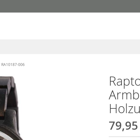
r RA10187-006
Rapt
Armb
Holz
79,95