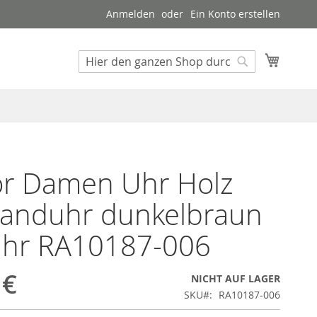
Anmelden
Ein Konto erstellen
Mein W
Suche
Suche
or Damen Uhr Holz
anduhr dunkelbraun
uhr RA10187-006
 €
NICHT AUF LAGER
SKU
RA10187-006