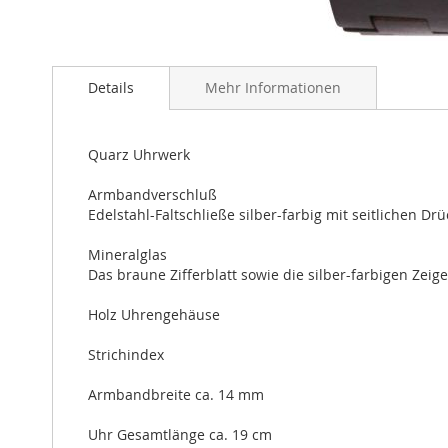
Zum
Anfang
Details
Mehr Informationen
der
Bildergalerie
springen
Quarz Uhrwerk
Armbandverschluß
Edelstahl-Faltschließe silber-farbig mit seitlichen Drü
Mineralglas
Das braune Zifferblatt sowie die silber-farbigen Zei
Holz Uhrengehäuse
Strichindex
Armbandbreite ca. 14 mm
Uhr Gesamtlänge ca. 19 cm