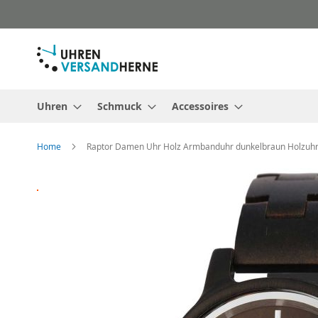
Direkt
zum
Inhalt
Uhren
Schmuck
Accessoires
Home
Raptor Damen Uhr Holz Armbanduhr dunkelbraun Holzuh
Zum
Ende
der
Bildergalerie
springen