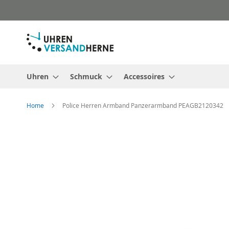
Direkt
zum
Inhalt
Uhren
Schmuck
Accessoires
Home
Police Herren Armband Panzerarmband PEAGB2120342
Zum
Ende
der
Bildergalerie
springen