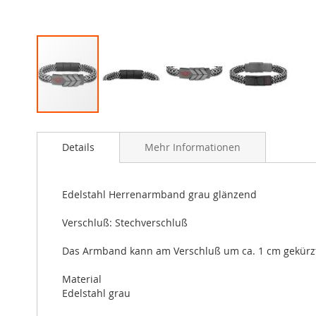
Zum
Anfang
Details
Mehr Informationen
der
Bildergalerie
springen
Edelstahl Herrenarmband grau glänzend
Verschluß: Stechverschluß
Das Armband kann am Verschluß um ca. 1 cm gekürz
Material
Edelstahl grau