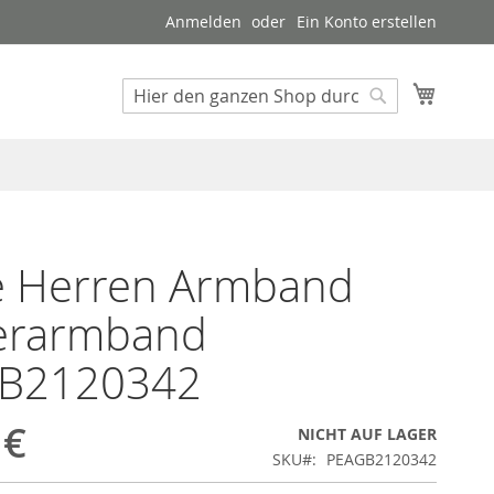
Anmelden
Ein Konto erstellen
Mein W
Suche
Suche
ce Herren Armband
erarmband
B2120342
 €
NICHT AUF LAGER
SKU
PEAGB2120342