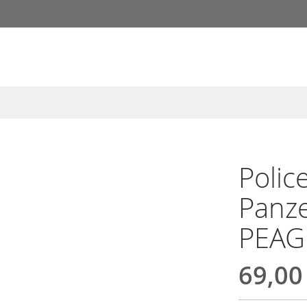
Poli
Panz
PEAG
69,00