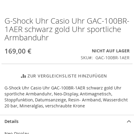
G-Shock Uhr Casio Uhr GAC-100BR-
Zum
Anfang
1AER schwarz gold Uhr sportliche
der
Armbanduhr
Bildergalerie
springen
169,00 €
NICHT AUF LAGER
SKU
GAC-100BR-1AER
ZUR VERGLEICHSLISTE HINZUFÜGEN
G-Shock Uhr Casio Uhr GAC-100BR-1AER schwarz gold Uhr
sportliche Armbanduhr, Neo-Display, Antimagnetisch,
Stoppfunktion, Datumsanzeige, Resin- Armband, Wasserdicht
20 bar, Mineralglas, verschraubte Krone
Details
Neo-Display