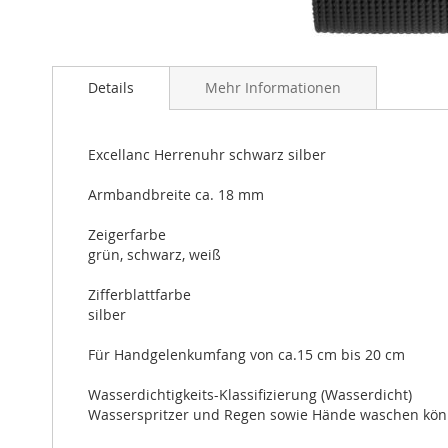
Zum
Anfang
Details
Mehr Informationen
der
Bildergalerie
springen
Excellanc Herrenuhr schwarz silber
Armbandbreite ca. 18 mm
Zeigerfarbe
grün, schwarz, weiß
Zifferblattfarbe
silber
Für Handgelenkumfang von ca.15 cm bis 20 cm
Wasserdichtigkeits-Klassifizierung (Wasserdicht)
Wasserspritzer und Regen sowie Hände waschen kön