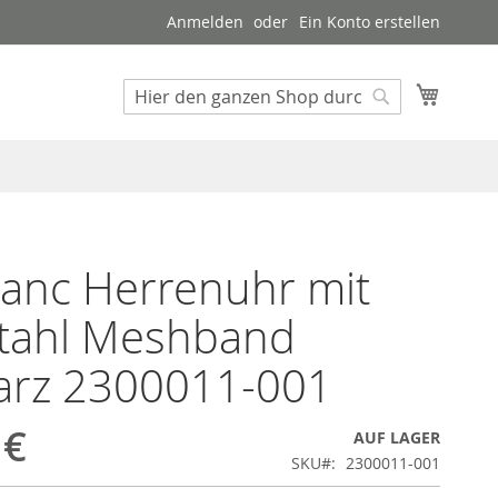
Anmelden
Ein Konto erstellen
Mein W
Suche
Suche
lanc Herrenuhr mit
stahl Meshband
arz 2300011-001
 €
AUF LAGER
SKU
2300011-001