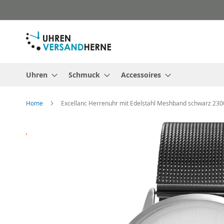
Direkt
zum
Inhalt
Uhren
Schmuck
Accessoires
Home
Excellanc Herrenuhr mit Edelstahl Meshband schwarz 23
Zum
Ende
der
Bildergalerie
springen