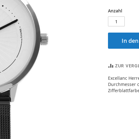
Anzahl
In de
ZUR VERG
Excellanc Her
Durchmesser ca
Zifferblattfar