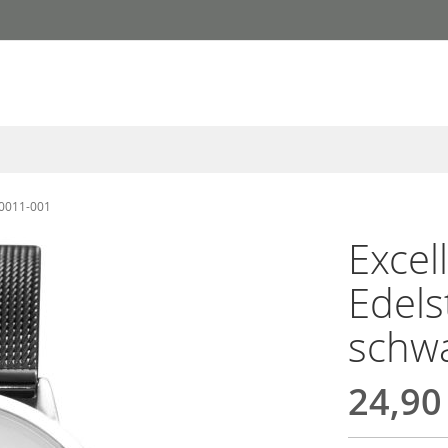
00011-001
Excel
Edel
schw
24,90