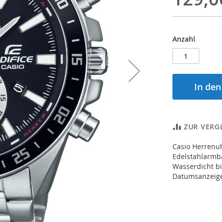
Anzahl
In de
ZUR VERG
Casio Herrenu
Edelstahlarmba
Wasserdicht bi
Datumsanzeige,