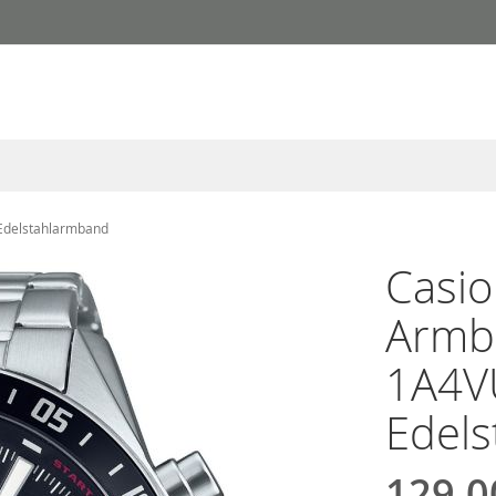
Edelstahlarmband
Casio
Armb
1A4V
Edel
129,0