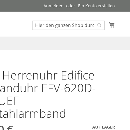
Anmelden
Ein Konto erstellen
Mein W
Suche
Suche
 Herrenuhr Edifice
anduhr EFV-620D-
UEF
stahlarmband
0 €
AUF LAGER