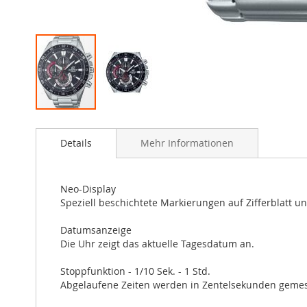
Zum
Anfang
Details
Mehr Informationen
der
Bildergalerie
springen
Neo-Display
Speziell beschichtete Markierungen auf Zifferblatt u
Datumsanzeige
Die Uhr zeigt das aktuelle Tagesdatum an.
Stoppfunktion - 1/10 Sek. - 1 Std.
Abgelaufene Zeiten werden in Zentelsekunden gemess