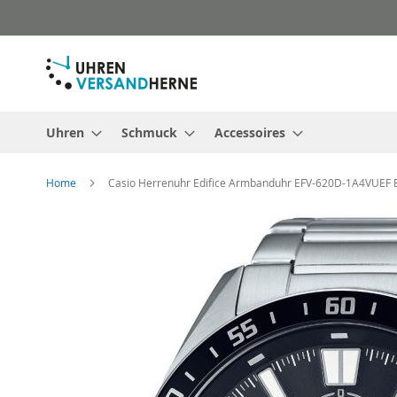
Direkt
zum
Inhalt
Uhren
Schmuck
Accessoires
Home
Casio Herrenuhr Edifice Armbanduhr EFV-620D-1A4VUEF 
Zum
Ende
der
Bildergalerie
springen