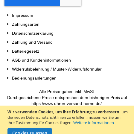
Impressum
Zahlungsarten
Datenschutzerklärung
Zahlung und Versand
Batteriegesetz
AGB und Kundeninformationen
Widerrufsbelehrung / Muster-Widerrufsformular
Bedienungsanleitungen
Alle Preisangaben inkl. MwSt.
Durchgestrichene Preise entsprechen dem bisherigen Preis auf
https://www.uhren-versand-herne.de/.
Wir verwenden Cookies, um Ihre Erfahrung zu verbessern.
Um
Tabila.de - einfach shoppen
die neuen Datenschutzrichtlinien zu erfüllen, müssen wir Sie um
Geld verdienen
Ihre Zustimmung für Cookies fragen.
Weitere Informationen
Cookies zulassen