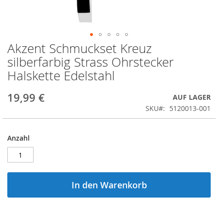
Akzent Schmuckset Kreuz
Zum
Anfang
silberfarbig Strass Ohrstecker
der
Halskette Edelstahl
Bildergalerie
springen
19,99 €
AUF LAGER
SKU
5120013-001
Anzahl
In den Warenkorb